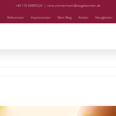
+49 176 69899326
|
rene.zimmermann@wegebereiter.de
t
Referenzen
Impressionen
Mein Weg
Kosten
Neuigkeiten