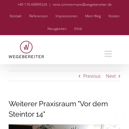
Skip
+49 176 69899326
|
rene.zimmermann@wegebereiter.de
to
Kontakt
Referenzen
Impressionen
Mein Weg
Kosten
content
Neuigkeiten
Ethik
Previous
Next
Weiterer Praxisraum "Vor dem
Steintor 14"
View