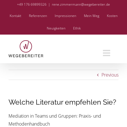
Skip
+49 176 69899326
|
rene.zimmermann@wegebereiter.de
to
Kontakt
Referenzen
Impressionen
Mein Weg
Kosten
content
Neuigkeiten
Ethik
Previous
Welche Literatur empfehlen Sie?
Mediation in Teams und Gruppen: Praxis- und
Methodenhandbuch