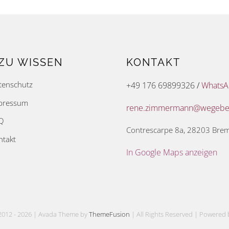
ZU WISSEN
KONTAKT
tenschutz
+49 176 69899326
/
Whats
pressum
rene.zimmermann@wegeber
Q
Contrescarpe 8a, 28203 Bre
ntakt
In Google Maps anzeigen
2012 -
2026 | Avada Theme by
ThemeFusion
| All Rights Reserved | Powered