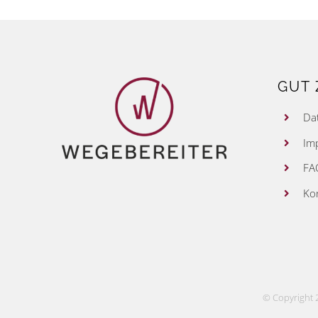
GUT 
Da
Im
FA
Ko
© Copyright 