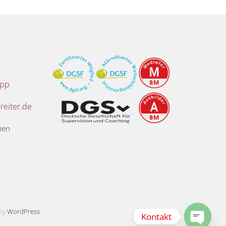
App
eiter.de
men
 by
WordPress
Kontakt